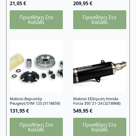
21,05
€
209,95
€
Προσθήκη Στο
Προσθήκη Στο
Καλάθι
Καλάθι
Malossi Βαριατόρ
Malossi Εξάτμιση Honda
Peugeot/SYM 125 (5118659)
Forza 350 ’21-’24 (3218968)
131,95
€
549,95
€
Προσθήκη Στο
Προσθήκη Στο
Καλάθι
Καλάθι