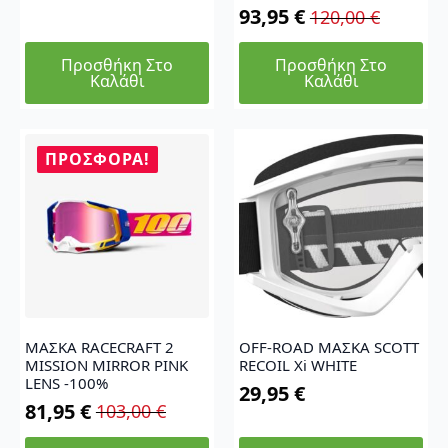
93,95
€
120,00
€
Original
Η
price
τρέχουσα
Προσθήκη Στο
Προσθήκη Στο
was:
τιμή
Καλάθι
Καλάθι
120,00 €.
είναι:
93,95 €.
ΠΡΟΣΦΟΡΆ!
ΜΑΣΚΑ RACECRAFT 2
OFF-ROAD ΜΑΣΚΑ SCOTT
MISSION MIRROR PINK
RECOIL Xi WHITE
LENS -100%
29,95
€
81,95
€
103,00
€
Original
Η
price
τρέχουσα