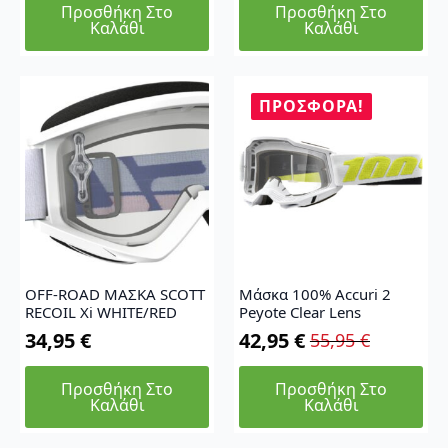
Προσθήκη Στο
Προσθήκη Στο
was:
τιμή
Καλάθι
Καλάθι
103,00 €.
είναι:
81,95 €.
ΠΡΟΣΦΟΡΆ!
OFF-ROAD ΜΑΣΚΑ SCOTT
Μάσκα 100% Accuri 2
RECOIL Xi WHITE/RED
Peyote Clear Lens
34,95
€
42,95
€
55,95
€
Original
Η
price
τρέχουσα
Προσθήκη Στο
Προσθήκη Στο
was:
τιμή
Καλάθι
Καλάθι
55,95 €.
είναι:
42,95 €.