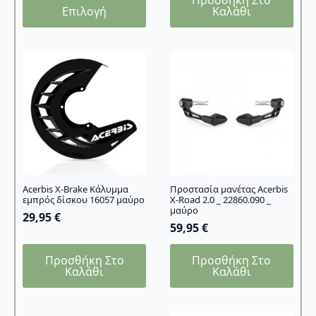
Αυτό
Επιλογή
Καλάθι
το
προϊόν
έχει
πολλαπλές
παραλλαγές.
Οι
επιλογές
μπορούν
να
επιλεγούν
στη
σελίδα
Acerbis X-Brake Κάλυμμα
Προστασία μανέτας Acerbis
εμπρός δίσκου 16057 μαύρο
Χ-Road 2.0 _ 22860.090 _
του
μαύρο
29,95
€
προϊόντος
59,95
€
Προσθήκη Στο
Προσθήκη Στο
Καλάθι
Καλάθι