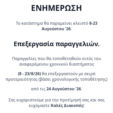
Προσθήκη Στο
Προσθήκη Στο
24,05 €.
είναι:
ΕΝΗΜΕΡΩΣΗ
Καλάθι
Καλάθι
18,95 €.
Το κατάστημα θα παραμείνει κλειστό
8-23
Αυγούστου '26
.
Επεξεργασία παραγγελιών.
Παραγγελίες που θα τοποθετηθούν εντός του
αναφερόμενου χρονικού διαστήματος
GIVI Βαλίτσα B32NMAL_32
AFAM KIT ΑΛΥΣΙΔΟΓΡΑΝΑΖΑ
(
8 - 23/8/26)
θα επεξεργαστούν με σειρά
Λίτρα monolock μαύρη
KAWASAKI ZX 130 R1-G
ΧΡΥΣΗ
προτεραιότητας (βάσει χρονολογικής τοποθέτησης)
79,90
€
31,95
€
από τις
24 Αυγούστου '26
.
Προσθήκη Στο
Προσθήκη Στο
Καλάθι
Καλάθι
Σας ευχαριστούμε για την προτίμησή σας και σας
ευχόμαστε
Καλές Διακοπές
!