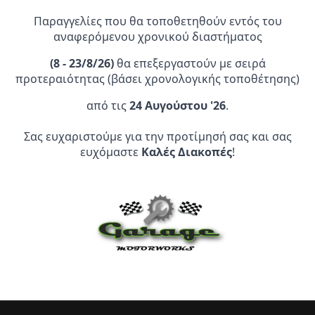
29,95 €.
Παραγγελίες που θα τοποθετηθούν εντός του
αναφερόμενου χρονικού διαστήματος
(
8 - 23/8/26)
θα επεξεργαστούν με σειρά
προτεραιότητας (βάσει χρονολογικής τοποθέτησης)
από τις
24 Αυγούστου '26
.
Επίσημος Αντιπρόσωπος:
Σας ευχαριστούμε για την προτίμησή σας και σας
Service Point:
ευχόμαστε
Καλές Διακοπές
!
CLEARANCE | ΑΝΑΚΑΛΥΨΤΕ
ΠΡΟΪΟΝΤΑ