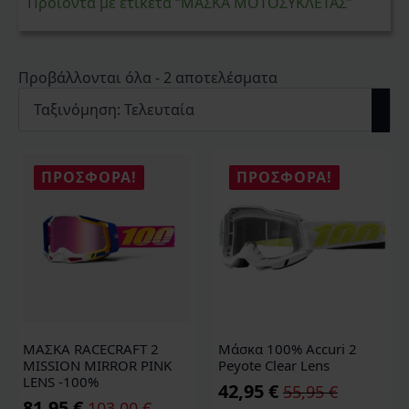
Προϊόντα με ετικέτα “ΜΑΣΚΑ ΜΟΤΟΣΥΚΛΕΤΑΣ”
Sorted
Προβάλλονται όλα - 2 αποτελέσματα
by
latest
ΠΡΟΣΦΟΡΆ!
ΠΡΟΣΦΟΡΆ!
ΜΑΣΚΑ RACECRAFT 2
Μάσκα 100% Accuri 2
MISSION MIRROR PINK
Peyote Clear Lens
LENS -100%
42,95
€
55,95
€
Original
Η
81,95
€
103,00
€