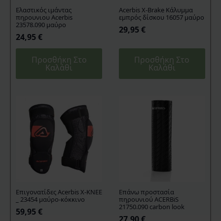
Ελαστικός ιμάντας
Acerbis X-Brake Κάλυμμα
πηρουνιου Acerbis
εμπρός δίσκου 16057 μαύρο
23578.090 μαύρο
29,95
€
24,95
€
Προσθήκη Στο
Προσθήκη Στο
Καλάθι
Καλάθι
Επιγονατίδες Acerbis X-KNEE
Επάνω προστασία
_ 23454 μαύρο-κόκκινο
πηρουνιού ACERBiS
21750.090 carbon look
59,95
€
27,90
€