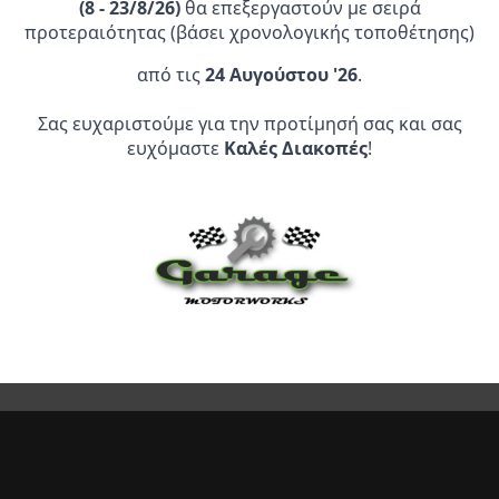
πολλαπλές
(
8 - 23/8/26)
θα επεξεργαστούν με σειρά
παραλλαγές.
προτεραιότητας (βάσει χρονολογικής τοποθέτησης)
Οι
από τις
24 Αυγούστου '26
.
επιλογές
μπορούν
Επίσημος Αντιπρόσωπος:
Σας ευχαριστούμε για την προτίμησή σας και σας
να
ευχόμαστε
Καλές Διακοπές
!
επιλεγούν
Service Point:
στη
σελίδα
του
προϊόντος
CLEARANCE | ΑΝΑΚΑΛΥΨΤΕ
ΠΡΟΪΟΝΤΑ