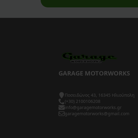
προϊόντος
AXP Racing
Barkbusters
Barnett Clutches
Bihr
Biltwell
Bitubo
GARAGE MOTORWORKS
Blackbird
Ποσειδώνος 43, 16345 Ηλιούπολη
BMC Air Filters
(+30) 2100106208
info@garagemotorworks.gr
BMW Genuine Parts
garagemotorworks@gmail.com
Boyesen
Braking