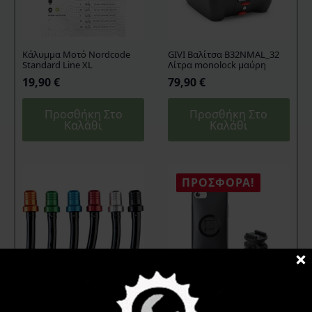
Kάλυμμα Mοτό Nordcode
GIVI Βαλίτσα B32NMAL_32
Standard Line XL
Λίτρα monolock μαύρη
19,90
€
79,90
€
Προσθήκη Στο
Προσθήκη Στο
Καλάθι
Καλάθι
ΠΡΟΣΦΟΡΆ!
Moose Racing Ανεπίστροφη
SP CONNECT Σέτ Βάση
Βαλβίδα Τάπας ρεζερβουάρ
Καθρέπτη + Θήκη iPHONE 11