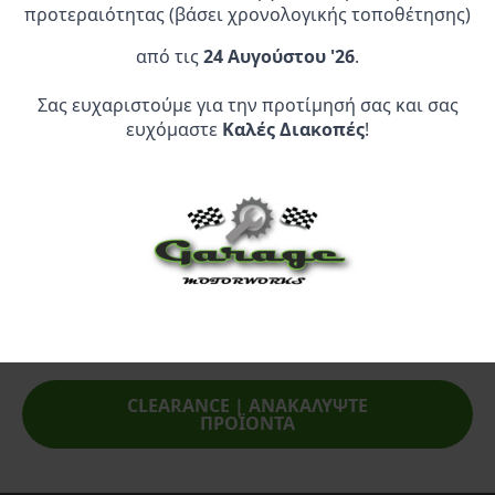
Καλάθι
Καλάθι
24,05 €.
είναι:
19,95 €.
είναι:
προτεραιότητας (βάσει χρονολογικής τοποθέτησης)
18,95 €.
9,95 €.
από τις
24 Αυγούστου '26
.
Σας ευχαριστούμε για την προτίμησή σας και σας
ευχόμαστε
Καλές Διακοπές
!
Επίσημος Αντιπρόσωπος:
Service Point:
CLEARANCE | ΑΝΑΚΑΛΥΨΤΕ
ΠΡΟΪΟΝΤΑ