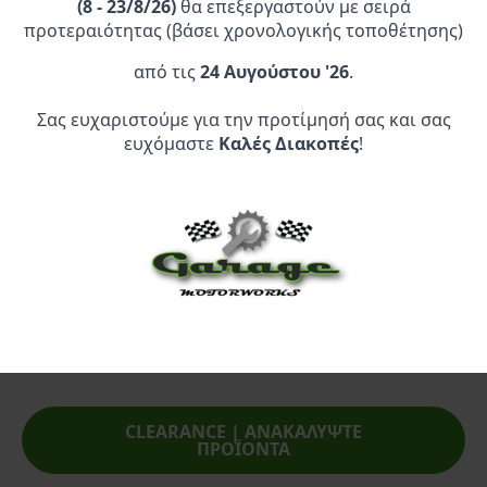
price
τρέχουσα
was:
τιμή
(
8 - 23/8/26)
θα επεξεργαστούν με σειρά
Προσθήκη Στο
Προσθήκη Στο
was:
τιμή
54,50 €.
είναι:
προτεραιότητας (βάσει χρονολογικής τοποθέτησης)
Καλάθι
Καλάθι
8,50 €.
είναι:
39,95 €.
6,80 €.
από τις
24 Αυγούστου '26
.
Σας ευχαριστούμε για την προτίμησή σας και σας
ευχόμαστε
Καλές Διακοπές
!
Επίσημος Αντιπρόσωπος:
Service Point:
CLEARANCE | ΑΝΑΚΑΛΥΨΤΕ
ΠΡΟΪΟΝΤΑ