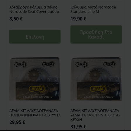
Aδιάβροχο κάλυμμα σέλας
Kάλυμμα Mοτό Nordcode
Nordcode Seat Cover μαύρο
Standard Line M
8,50
€
19,90
€
Προσθήκη Στο
Αυτό
Επιλογή
Καλάθι
το
προϊόν
έχει
πολλαπλές
παραλλαγές.
Οι
επιλογές
μπορούν
να
επιλεγούν
στη
σελίδα
AFAM KIT ΑΛΥΣΙΔΟΓΡΑΝΑΖΑ
AFAM KIT ΑΛΥΣΙΔΟΓΡΑΝΑΖΑ
HONDA INNOVA R1-G ΧΡΥΣΗ
YAMAHA CRYPTON 135 R1-G
του
ΧΡΥΣΗ
29,95
€
προϊόντος
31,95
€