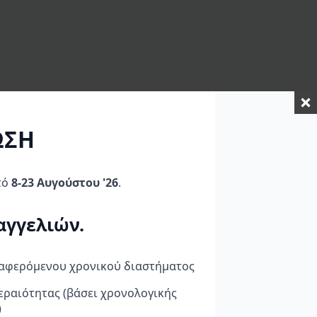
ΩΣΗ
τό
8-23 Αυγούστου '26
.
αγγελιών.
ναφερόμενου χρονικού διαστήματος
εραιότητας (βάσει χρονολογικής
BREMBO RACING
Kάλυμμα Mοτό
)