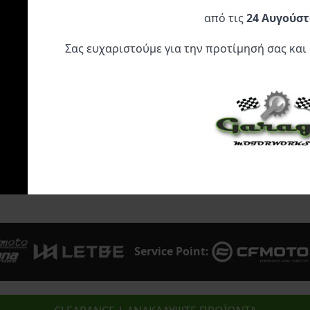
ΤΡΟΜΠΑ ΦΡΕΝΟΥ 17
Ανεπίστροφη Βαλβίδα
Nordcode Stand
RCS
Τάπας ρεζερβουάρ
Line L
από τις
24 Αυγούστ
ΧΡΥΣΟ/ORANGE
309,95
€
19,90
€
11,35
€
Σας ευχαριστούμε για την προτίμησή σας και
Προσθήκη Στο
Προσθήκη Στο
Προσθήκη 
Καλάθι
Καλάθι
Καλάθι
Service Point: