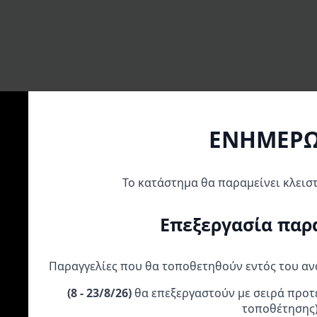
ΕΝΗΜΕΡ
Το κατάστημα θα παραμείνει κλεισ
Α
Επεξεργασία παρ
Παραγγελίες που θα τοποθετηθούν εντός του α
(
8 - 23/8/26)
θα επεξεργαστούν με σειρά προτ
BREMBO RACING
Moose Racing
Kάλυμμα Mοτό
τοποθέτησης