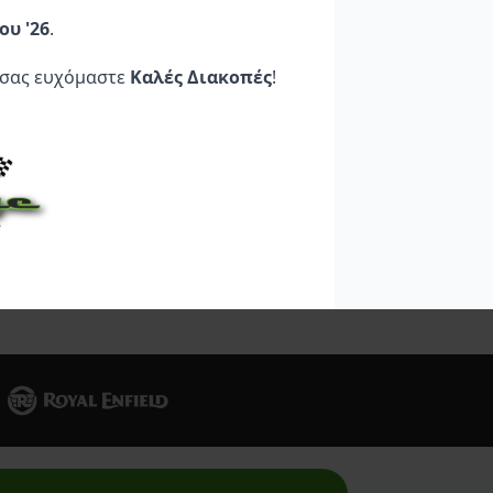
ard
ΤΡΟΜΠΑ ΦΡΕΝΟΥ
Nordcode Standard
19X20
Line M
ου '26
.
255,95
€
19,90
€
 σας ευχόμαστε
Καλές Διακοπές
!
Στο
Προσθήκη Στο
Προσθήκη Στο
Καλάθι
Καλάθι