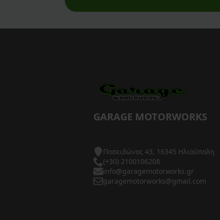
AXP Racing
Barkbusters
Barnett Clutches
Bihr
Biltwell
Bitubo
GARAGE MOTORWORKS
Blackbird
Ποσειδώνος 43, 16345 Ηλιούπολη
BMC Air Filters
(+30) 2100106208
info@garagemotorworks.gr
BMW Genuine Parts
garagemotorworks@gmail.com
Boyesen
Braking