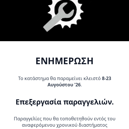
price
τρέχουσα
Προσθήκη Στο
Προσθήκη Στο
was:
τιμή
Καλάθι
Καλάθι
8,50 €.
είναι:
6,80 €.
ΕΝΗΜΕΡΩΣΗ
Το κατάστημα θα παραμείνει κλειστό
8-23
Αυγούστου '26
.
Kάλυμμα Mοτό Nordcode
AFAM KIT ΑΛΥΣΙΔΟΓΡΑΝΑΖΑ
Standard Line L
YAMAHA CRYPTON 135 R1-G
ΧΡΥΣΗ
19,90
€
Επεξεργασία παραγγελιών.
31,95
€
Προσθήκη Στο
Προσθήκη Στο
Καλάθι
Καλάθι
Παραγγελίες που θα τοποθετηθούν εντός του
αναφερόμενου χρονικού διαστήματος