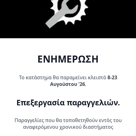
Προσθήκη Στο
Προσθήκη Στο
Καλάθι
Καλάθι
ΕΝΗΜΕΡΩΣΗ
Το κατάστημα θα παραμείνει κλειστό
8-23
Αυγούστου '26
.
Μανέτα Φρένου Yamaha XT
BREMBO RACING ΤΡΟΜΠΑ
660 Δεξιά
ΦΡΕΝΟΥ 19X20
11,95
€
255,95
€
Επεξεργασία παραγγελιών.
Προσθήκη Στο
Προσθήκη Στο
Καλάθι
Καλάθι
Παραγγελίες που θα τοποθετηθούν εντός του
αναφερόμενου χρονικού διαστήματος