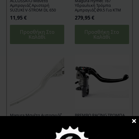
ACCOSSATO Μανέτα
Magura Hymec 167
Αμπραγιάζ Αριστερή
Υδραυλική Τρόμπα
SUZUKI V-STROM DL 650
Αμπραγιάζ Ø9.5 Για KTM
11,95
€
279,95
€
Προσθήκη Στο
Προσθήκη Στο
Καλάθι
Καλάθι
Magura Μανέτα Αμπραγιάζ
BREMBO RACING ΤΡΟΜΠΑ
Hymec 167
ΦΡΕΝΟΥ 17 RCS
34,95
€
309,95
€