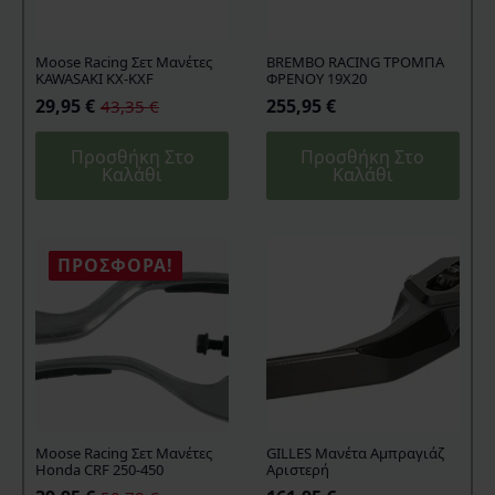
Moose Racing Σετ Μανέτες
BREMBO RACING ΤΡΟΜΠΑ
KAWASAKI KX-KXF
ΦΡΕΝΟΥ 19X20
29,95
€
255,95
€
43,35
€
Original
Η
price
τρέχουσα
Προσθήκη Στο
Προσθήκη Στο
was:
τιμή
Καλάθι
Καλάθι
43,35 €.
είναι:
29,95 €.
ΠΡΟΣΦΟΡΆ!
Moose Racing Σετ Μανέτες
GILLES Μανέτα Αμπραγιάζ
Honda CRF 250-450
Αριστερή