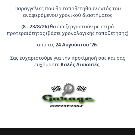
Παραγγελίες που θα τοποθετηθούν εντός του
αναφερόμενου χρονικού διαστήματος
(
8 - 23/8/26)
θα επεξεργαστούν με σειρά
προτεραιότητας (βάσει χρονολογικής τοποθέτησης)
από τις
24 Αυγούστου '26
.
Επίσημος Αντιπρόσωπος:
Σας ευχαριστούμε για την προτίμησή σας και σας
Service Point:
ευχόμαστε
Καλές Διακοπές
!
CLEARANCE | ΑΝΑΚΑΛΥΨΤΕ
ΠΡΟΪΟΝΤΑ