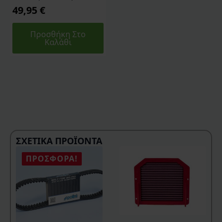
49,95
€
Προσθήκη Στο
Καλάθι
ΣΧΕΤΙΚΆ ΠΡΟΪΌΝΤΑ
ΠΡΟΣΦΟΡΆ!