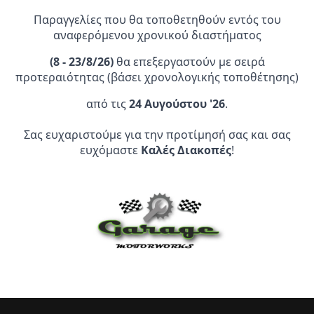
Παραγγελίες που θα τοποθετηθούν εντός του
αναφερόμενου χρονικού διαστήματος
(
8 - 23/8/26)
θα επεξεργαστούν με σειρά
προτεραιότητας (βάσει χρονολογικής τοποθέτησης)
από τις
24 Αυγούστου '26
.
Επίσημος Αντιπρόσωπος:
Σας ευχαριστούμε για την προτίμησή σας και σας
Service Point:
ευχόμαστε
Καλές Διακοπές
!
CLEARANCE | ΑΝΑΚΑΛΥΨΤΕ
ΠΡΟΪΟΝΤΑ