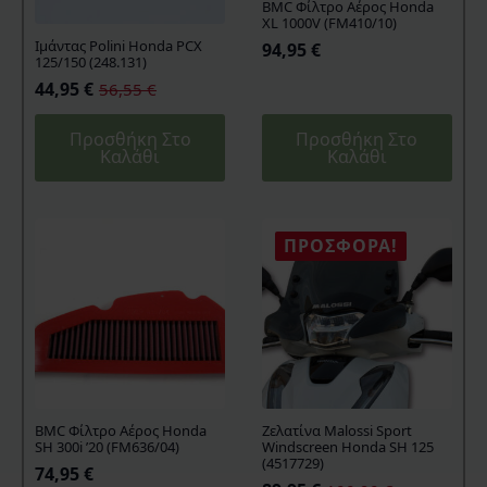
BMC Φίλτρο Αέρος Honda
XL 1000V (FM410/10)
Ιμάντας Polini Honda PCX
94,95
€
125/150 (248.131)
44,95
€
56,55
€
Original
Η
price
τρέχουσα
Προσθήκη Στο
Προσθήκη Στο
was:
τιμή
Καλάθι
Καλάθι
56,55 €.
είναι:
44,95 €.
ΠΡΟΣΦΟΡΆ!
BMC Φίλτρο Αέρος Honda
Ζελατίνα Malossi Sport
SH 300i ’20 (FM636/04)
Windscreen Honda SH 125
(4517729)
74,95
€