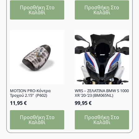
Προσθήκη Στο
Προσθήκη Στο
Καλάθι
Καλάθι
MOTION PRO-Κόντρα
WRS – ΖΕΛΑΤΙΝΑ BMW S 1000
Τροχού 2.15” (P602)
XR ’20-’23 (BM065NL)
11,95
€
99,95
€
Προσθήκη Στο
Προσθήκη Στο
Καλάθι
Καλάθι