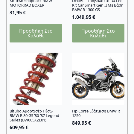
Καπέλο Snapback BMW
DENALI Προβολάκια D4 Led
MOTORRAD BOXER
Kit CanSmart Gen II Με Βάση
BMW R 1300 GS
31,95
€
1.049,95
€
Προσθήκη Στο
Προσθήκη Στο
Καλάθι
Καλάθι
Bitubo Αμορτισέρ Πίσω
Hp Corse Εξάτμιση BMW R
BMW R 80 GS ’80-’87 Legend
1250
Series (BW005XZE01)
849,95
€
609,95
€