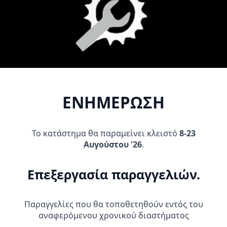
Προσθήκη Στο
Προσθήκη Στο
Καλάθι
Καλάθι
ΕΝΗΜΕΡΩΣΗ
Το κατάστημα θα παραμείνει κλειστό
8-23
FUCHS SILKOLENE PRO 4 XP
Καθαριστικό αλυσίδας MUC
Αυγούστου '26
.
10W-40 1L
OFF DRIVETRAIN CLEANER
500ml
17,95
€
22,95
€
Επεξεργασία παραγγελιών.
Προσθήκη Στο
Προσθήκη Στο
Καλάθι
Καλάθι
Παραγγελίες που θα τοποθετηθούν εντός του
αναφερόμενου χρονικού διαστήματος