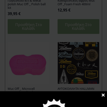
Γυαλιστικό κιτ & Metal
Καθαριστικός αφρός Muc
polish Muc Off _ Polish ball
Off _Foam Fresh 400ml
kit
12,95
€
39,95
€
Προσθήκη Στο
Προσθήκη Στο
Καλάθι
Καλάθι
Muc Off _ Microcell
ΑΥΤΟΚΟΛΛΗΤΑ HALLMAN
Σφουγγάρι πλυσίματος
DECAL SHEET S20
4,80
€
13,95
€