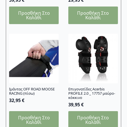
Προσθήκη Στο
Προσθήκη Στο
Καλάθι
Καλάθι
Ιμάντας OFF ROAD MOOSE
Επιγονατίδες Acerbis
RACING (πίσω)
PROFILE 2.0 _ 17757 μαύρο-
κόκκινο
32,95
€
39,95
€
Προσθήκη Στο
Προσθήκη Στο
Καλάθι
Καλάθι