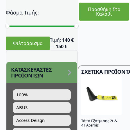
Προσθήκη Στο
Φάσμα Τιμής:
Καλάθι
Ελάχιστη
Μέγιστη
Τιμή:
140 €
τιμή
τιμή
Φιλτράρισμα
—
150 €
ΚΑΤΑΣΚΕΥΑΣΤΕΣ
ΣΧΕΤΙΚΆ ΠΡΟΪΌΝΤ
ΠΡΟΪΟΝΤΩΝ
100%
ABUS
Access Deisgn
Τάπα Εξάτμισης 2t &
4T Acerbis