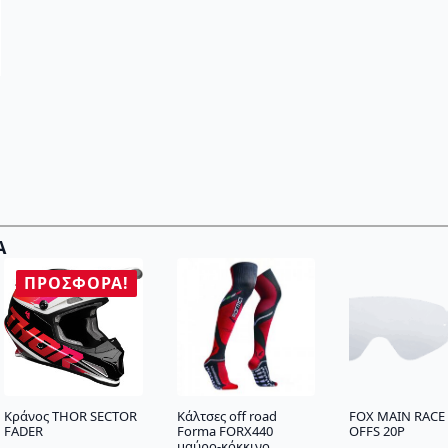
Α
ΠΡΟΣΦΟΡΆ!
Κράνος THOR SECTOR
Κάλτσες off road
FOX MAIN RACE 
FADER
Forma FORX440
OFFS 20P
μαύρο-κόκκινο