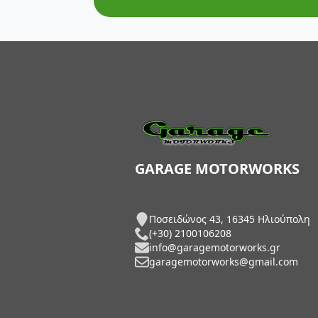
AXP Racing
Barkbusters
Barnett Clutches
Bihr
Biltwell
Bitubo
GARAGE MOTORWORKS
Blackbird
Ποσειδώνος 43, 16345 Ηλιούπολη
BMC Air Filters
(+30) 2100106208
info@garagemotorworks.gr
BMW Genuine Parts
garagemotorworks@gmail.com
Boyesen
Braking