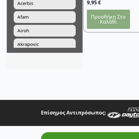
9,95
€
Acerbis
Προσθήκη Στο
Afam
Καλάθι
Airoh
Akrapovic
All Balls Racing
Alpinestars
Answer
Art Moto
Athena
Επίσημος Αντιπρόσωπος:
Auvray