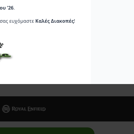
 Πίσω
LED
Πίσω Led Universal
259,95
€
39,95
€
ου '26
.
 σας ευχόμαστε
Καλές Διακοπές
!
Στο
Προσθήκη Στο
Προσθήκη Στο
Καλάθι
Καλάθι