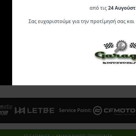
Universal (1 τεμάχιο)
Φως Πορείας Πίσω
Για Εμπρός και
Universal
34,95
€
179,95
€
από τις
24 Αυγούστ
99,95
€
Σας ευχαριστούμε για την προτίμησή σας και
Προσθήκη Στο
Προσθήκη Στο
Προσθήκη 
Καλάθι
Καλάθι
Καλάθι
Service Point: