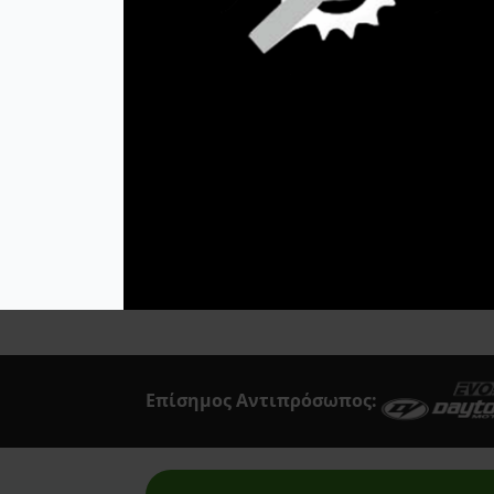
Πίσω Led Universal
Acerbis
39,95
€
Afam
Προσθήκη Στο
Airoh
Καλάθι
Akrapovic
All Balls Racing
Alpinestars
Answer
Art Moto
Athena
Επίσημος Αντιπρόσωπος:
Auvray