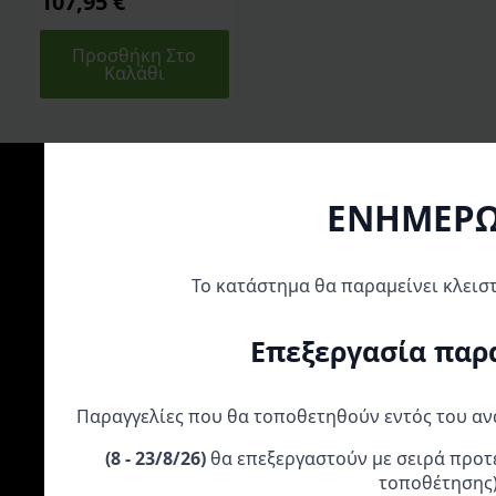
107,95
€
Προσθήκη Στο
Καλάθι
ΕΝΗΜΕΡ
Το κατάστημα θα παραμείνει κλεισ
Α
Επεξεργασία παρ
Παραγγελίες που θα τοποθετηθούν εντός του α
(
8 - 23/8/26)
θα επεξεργαστούν με σειρά προτ
Koso Φλάς Led
Denali T3 Φλας Και
Highsider Led Φ
τοποθέτησης