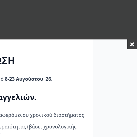
ΩΣΗ
τό
8-23 Αυγούστου '26
.
αγγελιών.
ναφερόμενου χρονικού διαστήματος
εραιότητας (βάσει χρονολογικής
λάς
Denali Προβολάκι D4
Highsider Φανάρι
)