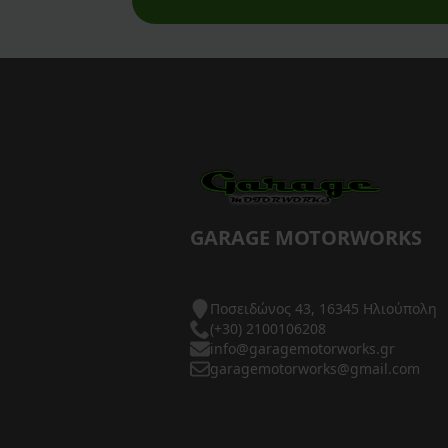
AXP Racing
Barkbusters
Barnett Clutches
Bihr
Biltwell
Bitubo
GARAGE MOTORWORKS
Blackbird
Ποσειδώνος 43, 16345 Ηλιούπολη
BMC Air Filters
(+30) 2100106208
info@garagemotorworks.gr
BMW Genuine Parts
garagemotorworks@gmail.com
Boyesen
Braking