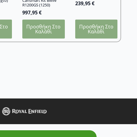
άχιο)
Cansmart Kit BMW
239,95
€
R1200GS (1250)
997,95
€
Στο
Προσθήκη Στο
Προσθήκη Στο
Καλάθι
Καλάθι