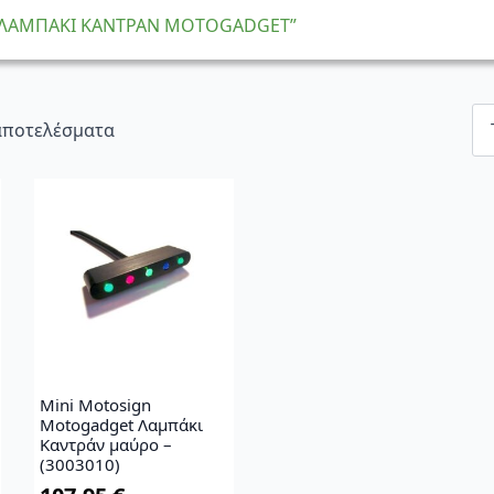
α “ΛΑΜΠΑΚΙ ΚΑΝΤΡΑΝ MOTOGADGET”
Sorted
 αποτελέσματα
by
latest
Mini Motosign
Motogadget Λαμπάκι
Καντράν μαύρο –
(3003010)