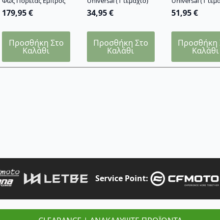
Φως Πορείας Εμπρός
Universal (1 τεμάχιο)
Universal (1 τεμ
179,95
€
34,95
€
51,95
€
Προσθήκη Στο
Προσθήκη Στο
Προσθήκη 
Καλάθι
Καλάθι
Καλάθι
Service Point: