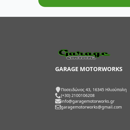
AXP Racing
Barkbusters
Barnett Clutches
Bihr
Biltwell
Bitubo
GARAGE MOTORWORKS
Blackbird
Ποσειδώνος 43, 16345 Ηλιούπολη
BMC Air Filters
(+30) 2100106208
info@garagemotorworks.gr
BMW Genuine Parts
garagemotorworks@gmail.com
Boyesen
Braking