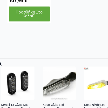
107,95
€
Προσθήκη Στο
Καλάθι
Α
Denali T3 Φλας Και
Koso Φλάς Led
Koso Φλάς Led