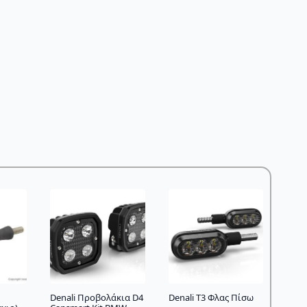
Denali Προβολάκια D4
Denali T3 Φλας Πίσω