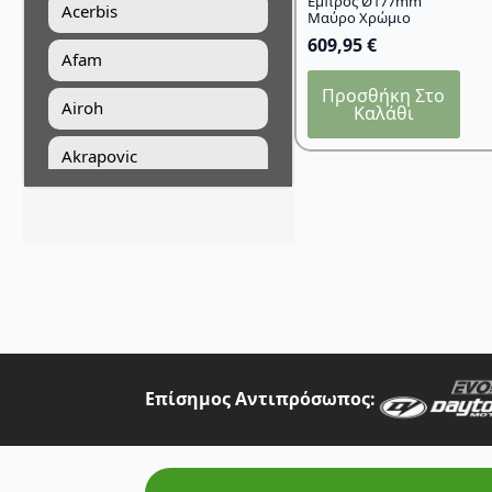
Εμπρός Ø177mm
Acerbis
Μαύρο Χρώμιο
609,95
€
Afam
Προσθήκη Στο
Airoh
Καλάθι
Akrapovic
All Balls Racing
Alpinestars
Answer
Art Moto
Athena
Επίσημος Αντιπρόσωπος:
Auvray