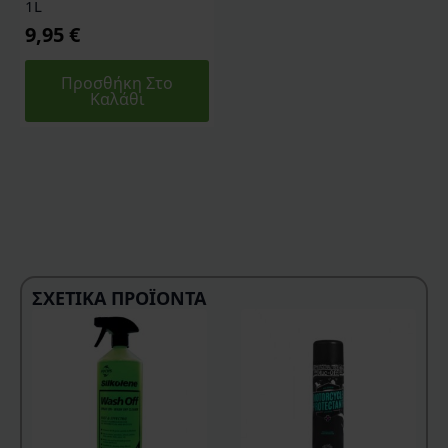
1L
9,95
€
Προσθήκη Στο
Καλάθι
ΣΧΕΤΙΚΆ ΠΡΟΪΌΝΤΑ