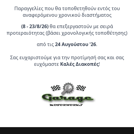
Παραγγελίες που θα τοποθετηθούν εντός του
αναφερόμενου χρονικού διαστήματος
(
8 - 23/8/26)
θα επεξεργαστούν με σειρά
προτεραιότητας (βάσει χρονολογικής τοποθέτησης)
από τις
24 Αυγούστου '26
.
Επίσημος Αντιπρόσωπος:
Σας ευχαριστούμε για την προτίμησή σας και σας
Service Point:
ευχόμαστε
Καλές Διακοπές
!
CLEARANCE | ΑΝΑΚΑΛΥΨΤΕ
ΠΡΟΪΟΝΤΑ