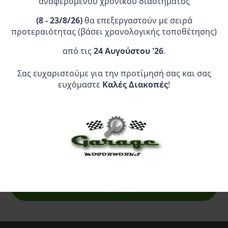
αναφερόμενου χρονικού διαστήματος
(
8 - 23/8/26)
θα επεξεργαστούν με σειρά
προτεραιότητας (βάσει χρονολογικής τοποθέτησης)
από τις
24 Αυγούστου '26
.
Σας ευχαριστούμε για την προτίμησή σας και σας
Επίσημος Αντιπρόσωπος:
ευχόμαστε
Καλές Διακοπές
!
Service Point:
CLEARANCE | ΑΝΑΚΑΛΥΨΤΕ
ΠΡΟΪΟΝΤΑ