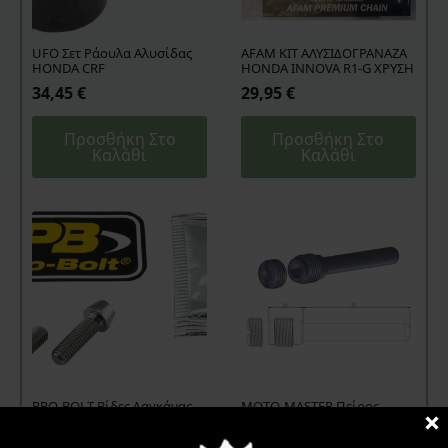
UFO Σετ Ράουλα Αλυσίδας
AFAM KIT ΑΛΥΣΙΔΟΓΡΑΝΑΖΑ
HONDA CRF
HONDA INNOVA R1-G ΧΡΥΣΗ
34,45
€
29,95
€
Προσθήκη Στο
Προσθήκη Στο
Καλάθι
Καλάθι
PRO-BOLT Βίδες Δαγκάνας
MOTO-MASTER Πείρος
Φρένου Τιτανίου
Τακακιών Δαγκάνας
Honda/Kawasaki/Suzuki
15,95
€