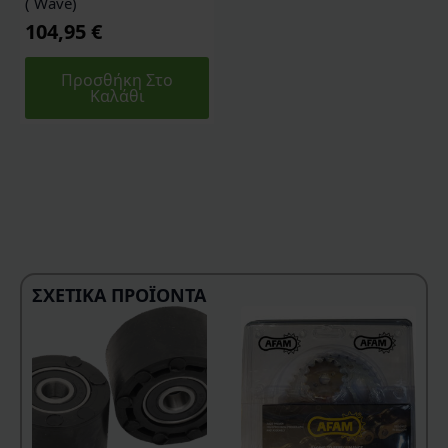
( Wave)
104,95
€
Προσθήκη Στο
Καλάθι
ΣΧΕΤΙΚΆ ΠΡΟΪΌΝΤΑ