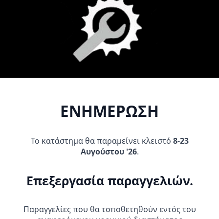
10,65
€
Προσθήκη Στο
Προσθήκη Στο
Καλάθι
Καλάθι
ΕΝΗΜΕΡΩΣΗ
Το κατάστημα θα παραμείνει κλειστό
8-23
Αυγούστου '26
.
GIVI Προβολάκια S322_led
AFAM ΑΛΥΣΙΔΟΓΡΑΝΑΖΑ ΚΙΤ
μαύρα σετ new
HONDA XLV 650 TRANSALP
2000-2007
Επεξεργασία παραγγελιών.
329,00
€
139,95
€
Προσθήκη Στο
Προσθήκη Στο
Παραγγελίες που θα τοποθετηθούν εντός του
Καλάθι
Καλάθι