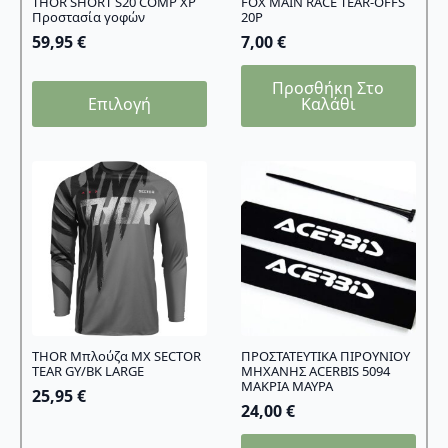
THOR SHORT S20 COMP XP
FOX MAIN RACE TEAR-OFFS
Προστασία γοφών
20P
59,95
€
7,00
€
Προσθήκη Στο
Αυτό
Επιλογή
Καλάθι
το
προϊόν
έχει
πολλαπλές
παραλλαγές.
Οι
επιλογές
μπορούν
να
επιλεγούν
στη
σελίδα
THOR Μπλούζα MX SECTOR
ΠΡΟΣΤΑΤΕΥΤΙΚΑ ΠΙΡΟΥΝΙΟΥ
TEAR GY/BK LARGE
ΜΗΧΑΝΗΣ ACERBIS 5094
του
ΜΑΚΡΙΑ ΜΑΥΡΑ
25,95
€
προϊόντος
24,00
€