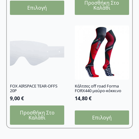
Προσθήκη Στο
Αυτό
Επιλογή
Καλάθι
το
προϊόν
έχει
πολλαπλές
παραλλαγές.
Οι
επιλογές
μπορούν
να
επιλεγούν
στη
σελίδα
FOX AIRSPACE TEAR-OFFS
Κάλτσες off road Forma
20P
FORX440 μαύρο-κόκκινο
του
9,00
€
14,80
€
προϊόντος
Προσθήκη Στο
Αυτό
Καλάθι
Επιλογή
το
προϊόν
έχει