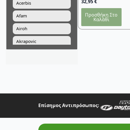
32,95
€
Acerbis
Προσθήκη Στο
Afam
Καλάθι
Airoh
Akrapovic
All Balls Racing
Alpinestars
Answer
Art Moto
Athena
Επίσημος Αντιπρόσωπος:
Auvray