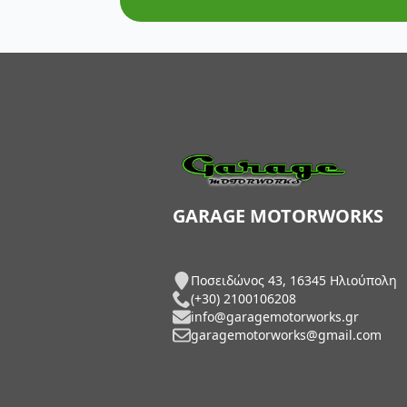
AXP Racing
Barkbusters
Barnett Clutches
Bihr
Biltwell
Bitubo
GARAGE MOTORWORKS
Blackbird
Ποσειδώνος 43, 16345 Ηλιούπολη
BMC Air Filters
(+30) 2100106208
info@garagemotorworks.gr
BMW Genuine Parts
garagemotorworks@gmail.com
Boyesen
Braking