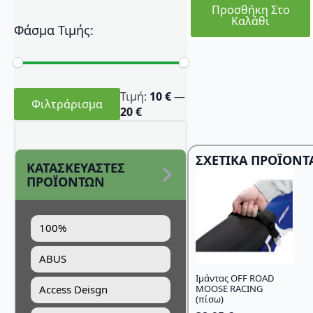
Προσθήκη Στο
Καλάθι
Φάσμα Τιμής:
Ελάχιστη
Μέγιστη
Τιμή:
10 €
—
τιμή
τιμή
Φιλτράρισμα
20 €
ΣΧΕΤΙΚΆ ΠΡΟΪΌΝΤ
ΚΑΤΑΣΚΕΥΑΣΤΕΣ
ΠΡΟΪΟΝΤΩΝ
100%
ABUS
Ιμάντας OFF ROAD
MOOSE RACING
Access Deisgn
(πίσω)