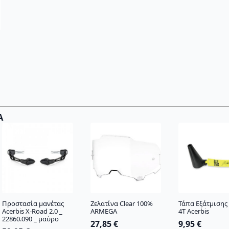
Α
Προστασία μανέτας
Ζελατίνα Clear 100%
Τάπα Εξάτμισης 
Acerbis Χ-Road 2.0 _
ARMEGA
4T Acerbis
22860.090 _ μαύρο
27,85
€
9,95
€