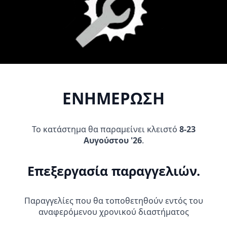
Καλάθι
Επιλογή
το
προϊόν
έχει
πολλαπλές
παραλλαγές.
Οι
επιλογές
μπορούν
ΕΝΗΜΕΡΩΣΗ
να
επιλεγούν
στη
Το κατάστημα θα παραμείνει κλειστό
8-23
σελίδα
Επάνω προστασία
THOR SHORT S20 COMP XP
Αυγούστου '26
.
πηρουνιού ACERBiS
Προστασία γοφών
του
21750.090 carbon look
59,95
€
προϊόντος
27,90
€
Επεξεργασία παραγγελιών.
Προσθήκη Στο
Αυτό
Καλάθι
Επιλογή
το
Παραγγελίες που θα τοποθετηθούν εντός του
προϊόν
αναφερόμενου χρονικού διαστήματος
έχει