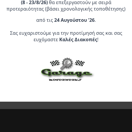
πολλαπλές
(
8 - 23/8/26)
θα επεξεργαστούν με σειρά
παραλλαγές.
προτεραιότητας (βάσει χρονολογικής τοποθέτησης)
Οι
από τις
24 Αυγούστου '26
.
επιλογές
μπορούν
Επίσημος Αντιπρόσωπος:
Σας ευχαριστούμε για την προτίμησή σας και σας
να
ευχόμαστε
Καλές Διακοπές
!
επιλεγούν
Service Point:
στη
σελίδα
του
προϊόντος
CLEARANCE | ΑΝΑΚΑΛΥΨΤΕ
ΠΡΟΪΟΝΤΑ