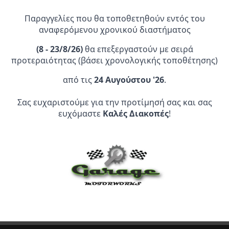
Καλάθι
Καλάθι
Παραγγελίες που θα τοποθετηθούν εντός του
αναφερόμενου χρονικού διαστήματος
(
8 - 23/8/26)
θα επεξεργαστούν με σειρά
προτεραιότητας (βάσει χρονολογικής τοποθέτησης)
από τις
24 Αυγούστου '26
.
Επίσημος Αντιπρόσωπος:
Σας ευχαριστούμε για την προτίμησή σας και σας
ευχόμαστε
Καλές Διακοπές
!
Service Point:
CLEARANCE | ΑΝΑΚΑΛΥΨΤΕ
ΠΡΟΪΟΝΤΑ