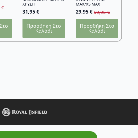
ΧΡΥΣΗ
MAX/XS MAX
5
€
31,95
€
29,95
€
59,95
€
Original
Η
price
τρέχουσα
Στο
Προσθήκη Στο
Προσθήκη Στο
was:
τιμή
Καλάθι
Καλάθι
59,95 €.
είναι:
29,95 €.