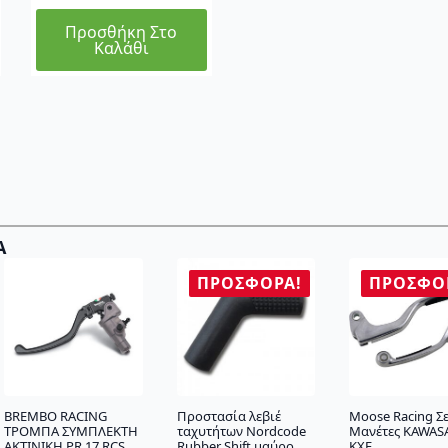
Προσθήκη Στο
Καλάθι
Α
ΠΡΟΣΦΟΡΆ!
ΠΡΟΣΦΟ
BREMBO RACING
Προστασία λεβιέ
Moose Racing Σ
ΤΡΟΜΠΑ ΣΥΜΠΛΕΚΤΗ
ταχυτήτων Nordcode
Μανέτες KAWASA
ΑΚΤΙΝΙΚΗ PR 17 RCS
Rubber Shift μαύρο
KXF