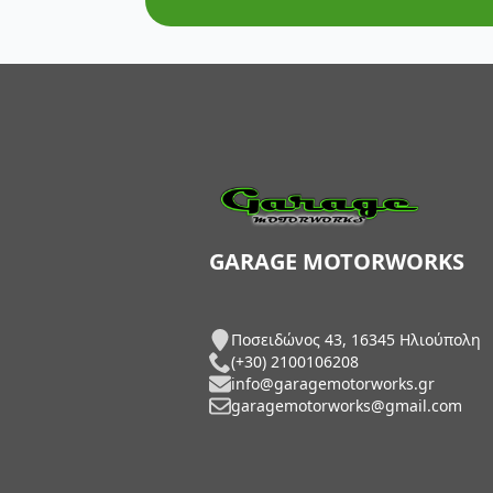
AXP Racing
Barkbusters
Barnett Clutches
Bihr
Biltwell
Bitubo
GARAGE MOTORWORKS
Blackbird
Ποσειδώνος 43, 16345 Ηλιούπολη
BMC Air Filters
(+30) 2100106208
info@garagemotorworks.gr
BMW Genuine Parts
garagemotorworks@gmail.com
Boyesen
Braking