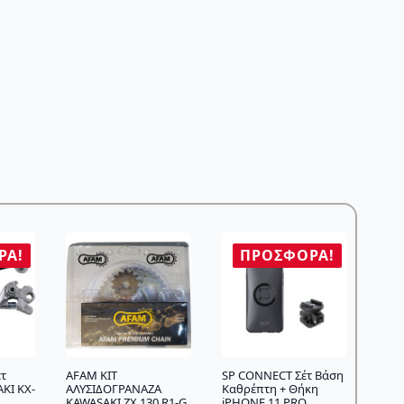
ΡΆ!
ΠΡΟΣΦΟΡΆ!
ετ
AFAM KIT
SP CONNECT Σέτ Βάση
KI KX-
ΑΛΥΣΙΔΟΓΡΑΝΑΖΑ
Καθρέπτη + Θήκη
KAWASAKI ZX 130 R1-G
iPHONE 11 PRO