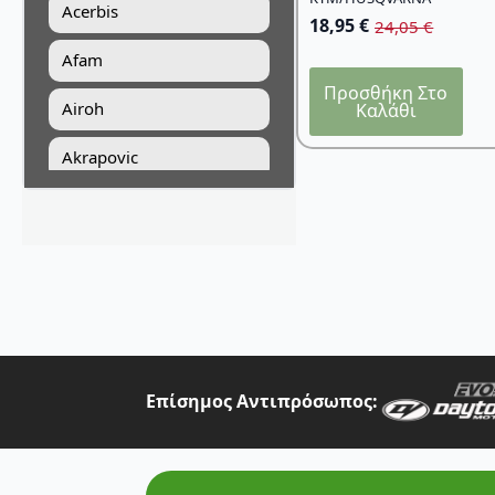
Acerbis
18,95
€
24,05
€
Original
Η
price
τρέχουσα
Afam
was:
τιμή
Προσθήκη Στο
24,05 €.
είναι:
Airoh
Καλάθι
18,95 €.
Akrapovic
All Balls Racing
Alpinestars
Answer
Art Moto
Athena
Επίσημος Αντιπρόσωπος:
Auvray