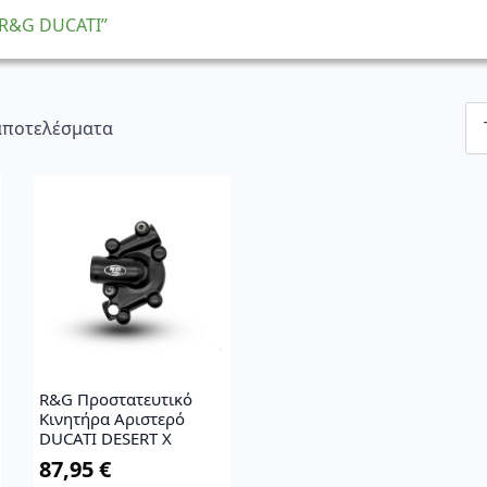
“R&G DUCATI”
Sorted
 αποτελέσματα
by
latest
R&G Προστατευτικό
Κινητήρα Αριστερό
DUCATI DESERT X
87,95
€