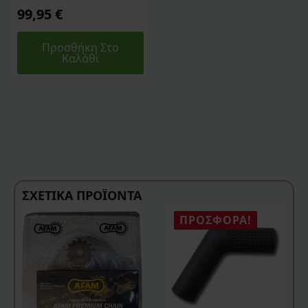
99,95
€
Προσθήκη Στο
Καλάθι
ΣΧΕΤΙΚΆ ΠΡΟΪΌΝΤΑ
ΠΡΟΣΦΟΡΆ!