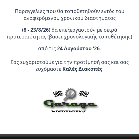
Καλάθι
Καλάθι
9,95 €.
Παραγγελίες που θα τοποθετηθούν εντός του
αναφερόμενου χρονικού διαστήματος
(
8 - 23/8/26)
θα επεξεργαστούν με σειρά
προτεραιότητας (βάσει χρονολογικής τοποθέτησης)
από τις
24 Αυγούστου '26
.
Επίσημος Αντιπρόσωπος:
Σας ευχαριστούμε για την προτίμησή σας και σας
ευχόμαστε
Καλές Διακοπές
!
Service Point:
CLEARANCE | ΑΝΑΚΑΛΥΨΤΕ
ΠΡΟΪΟΝΤΑ