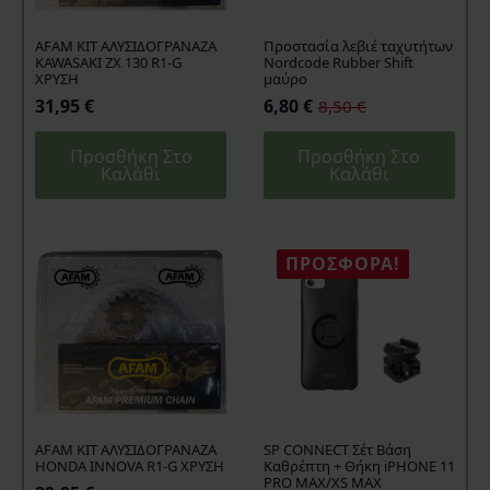
AFAM KIT ΑΛΥΣΙΔΟΓΡΑΝΑΖΑ
Προστασία λεβιέ ταχυτήτων
KAWASAKI ZX 130 R1-G
Nordcode Rubber Shift
ΧΡΥΣΗ
μαύρο
31,95
€
6,80
€
8,50
€
Original
Η
price
τρέχουσα
Προσθήκη Στο
Προσθήκη Στο
was:
τιμή
Καλάθι
Καλάθι
8,50 €.
είναι:
6,80 €.
ΠΡΟΣΦΟΡΆ!
AFAM KIT ΑΛΥΣΙΔΟΓΡΑΝΑΖΑ
SP CONNECT Σέτ Βάση
HONDA INNOVA R1-G ΧΡΥΣΗ
Καθρέπτη + Θήκη iPHONE 11
PRO MAX/XS MAX