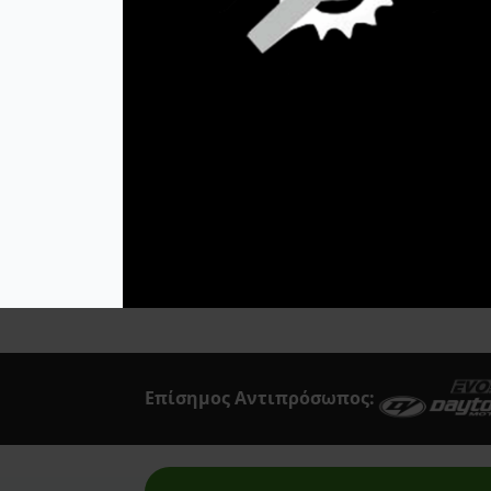
Προστατευτικά
Acerbis
Κινητήρα Honda CBR
650 F/CBR 650 R
Afam
69,95
€
Airoh
Προσθήκη Στο
Καλάθι
Akrapovic
All Balls Racing
Alpinestars
Answer
Art Moto
Athena
Επίσημος Αντιπρόσωπος:
Auvray