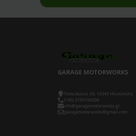
AXP Racing
Barkbusters
Barnett Clutches
Bihr
Biltwell
Bitubo
GARAGE MOTORWORKS
Blackbird
Ποσειδώνος 43, 16345 Ηλιούπολη
BMC Air Filters
(+30) 2100106208
info@garagemotorworks.gr
BMW Genuine Parts
garagemotorworks@gmail.com
Boyesen
Braking