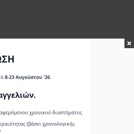
ΩΣΗ
τό
8-23 Αυγούστου '26
.
αγγελιών.
ναφερόμενου χρονικού διαστήματος
εραιότητας (βάσει χρονολογικής
GB Racing Σετ
GB Racing Σετ
)