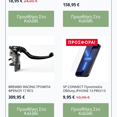
18,95
€
24,05
€
Original
Η
158,95
€
price
τρέχουσα
was:
τιμή
Προσθήκη Στο
Προσθήκη Στο
24,05 €.
είναι:
Καλάθι
Καλάθι
18,95 €.
ΠΡΟΣΦΟΡΆ!
BREMBO RACING ΤΡΟΜΠΑ
SP CONNECT Προστασία
ΦΡΕΝΟΥ 17 RCS
Οθόνης iPHONE 13 PRO/13
309,95
€
9,95
€
19,95
€
Original
Η
price
τρέχουσα
Προσθήκη Στο
Προσθήκη Στο
was:
τιμή
Καλάθι
Καλάθι
19,95 €.
είναι: