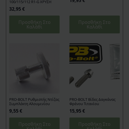
19,95
€
100/115/112 R1-G ΧΡΥΣΗ
32,95
€
Προσθήκη Στο
Προσθήκη Στο
Καλάθι
Καλάθι
PRO-BOLT Ρυθμιστής Ντίζας
PRO-BOLT Βίδες Δαγκάνας
Συμπλέκτη Αλουμινίου
Φρένου Τιτανίου
9,55
€
15,95
€
Προσθήκη Στο
Προσθήκη Στο
Καλάθι
Καλάθι