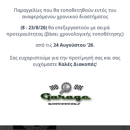
Προσθήκη Στο
Προσθήκη Στο
Καλάθι
Καλάθι
Παραγγελίες που θα τοποθετηθούν εντός του
αναφερόμενου χρονικού διαστήματος
(
8 - 23/8/26)
θα επεξεργαστούν με σειρά
1
2
→
προτεραιότητας (βάσει χρονολογικής τοποθέτησης)
από τις
24 Αυγούστου '26
.
Σας ευχαριστούμε για την προτίμησή σας και σας
ευχόμαστε
Καλές Διακοπές
!
ΣΧΕΤΙΚΆ ΠΡΟΪΌΝΤΑ