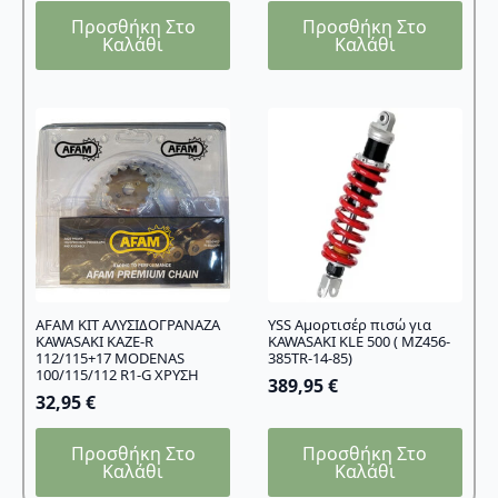
Προσθήκη Στο
Προσθήκη Στο
Καλάθι
Καλάθι
AFAM KIT ΑΛΥΣΙΔΟΓΡΑΝΑΖΑ
YSS Αμορτισέρ πισώ για
KAWASAKI KAZE-R
KAWASAKI KLE 500 ( MZ456-
112/115+17 MODENAS
385TR-14-85)
100/115/112 R1-G ΧΡΥΣΗ
389,95
€
32,95
€
Προσθήκη Στο
Προσθήκη Στο
Καλάθι
Καλάθι