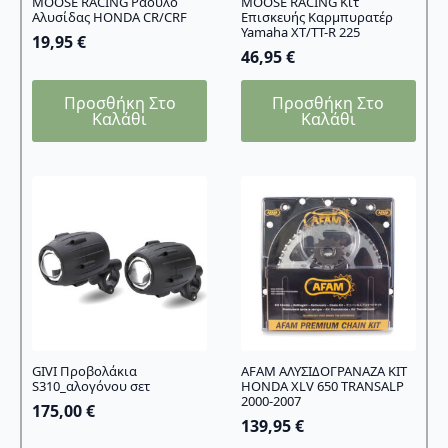
MOOSE RACING Ράουλο
MOOSE RACING Κιτ
Αλυσίδας HONDA CR/CRF
Επισκευής Καρμπυρατέρ
Yamaha XT/TT-R 225
19,95
€
46,95
€
Προσθήκη Στο
Προσθήκη Στο
Καλάθι
Καλάθι
GIVI Προβολάκια
AFAM ΑΛΥΣΙΔΟΓΡΑΝΑΖΑ ΚΙΤ
S310_αλογόνου σετ
HONDA XLV 650 TRANSALP
2000-2007
175,00
€
139,95
€