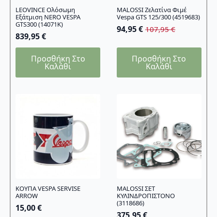
LEOVINCE Ολόσωμη
MALOSSI Ζελατίνα Φιμέ
Εξάτμιση NERO VESPA
Vespa GTS 125/300 (4519683)
GTS300 (14071K)
94,95
€
107,95
€
Original
Η
839,95
€
price
τρέχουσα
was:
τιμή
Προσθήκη Στο
Προσθήκη Στο
107,95 €.
είναι:
Καλάθι
Καλάθι
94,95 €.
ΚΟΥΠΑ VESPA SERVISE
MALOSSI ΣΕΤ
ARROW
ΚΥΛΙΝΔΡΟΠΙΣΤΟΝΟ
(3118686)
15,00
€
375,95
€