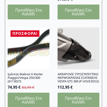
Προσθήκη Στο
Προσθήκη Στο
Καλάθι
Καλάθι
ΠΡΟΣΦΟΡΆ!
Ιμάντας Malossi X-Kevlar
AKRAPOVIC ΠΡΟΣΤΑΤΕΥΤΙΚΟ
Piaggio/Vespa 250/300
ΘΕΡΜΟΚΡΑΣΙΑΣ ΕΞΑΤΜΙΣΗΣ
(6113027)
VESPA GTS 300 (P-HSVE3SO2)
74,95
€
112,95
€
83,95
€
Original
Η
price
τρέχουσα
Προσθήκη Στο
Προσθήκη Στο
was:
τιμή
Καλάθι
Καλάθι
83,95 €.
είναι: