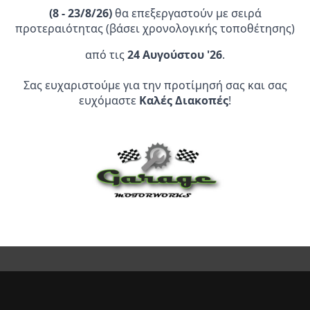
(
8 - 23/8/26)
θα επεξεργαστούν με σειρά
προτεραιότητας (βάσει χρονολογικής τοποθέτησης)
από τις
24 Αυγούστου '26
.
Επίσημος Αντιπρόσωπος:
Σας ευχαριστούμε για την προτίμησή σας και σας
ευχόμαστε
Καλές Διακοπές
!
Service Point:
CLEARANCE | ΑΝΑΚΑΛΥΨΤΕ
ΠΡΟΪΟΝΤΑ