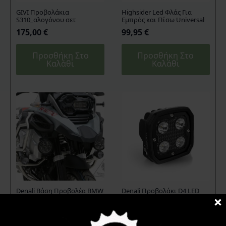
GIVI Προβολάκια
Highsider Led Φλάς Για
S310_αλογόνου σετ
Εμπρός και Πίσω Universal
175,00
€
99,95
€
Προσθήκη Στο
Προσθήκη Στο
Καλάθι
Καλάθι
Denali Βάση Προβολέα BMW
Denali Προβολάκι D4 LED
R 1250 GS Adventure
259,95
€
149,95
€