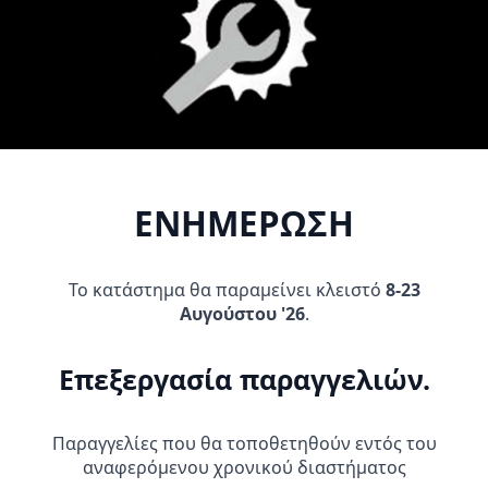
Προσθήκη Στο
Προσθήκη Στο
Καλάθι
Καλάθι
ΕΝΗΜΕΡΩΣΗ
Το κατάστημα θα παραμείνει κλειστό
8-23
Denali Προβολάκια D7
Denali Προβολάκι Ομίχλης
Αυγούστου '26
.
Cansmart Kit BMW R1200GS
D3 LED
(1250)
209,95
€
1.199,95
€
Επεξεργασία παραγγελιών.
Προσθήκη Στο
Προσθήκη Στο
Καλάθι
Καλάθι
Παραγγελίες που θα τοποθετηθούν εντός του
αναφερόμενου χρονικού διαστήματος