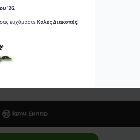
R1-G ΧΡΥΣΗ
150 R1-G
ου '26
.
31,95
€
33,95
€
 σας ευχόμαστε
Καλές Διακοπές
!
Στο
Προσθήκη Στο
Προσθήκη Στο
Καλάθι
Καλάθι