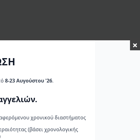
ΩΣΗ
τό
8-23 Αυγούστου '26
.
αγγελιών.
ναφερόμενου χρονικού διαστήματος
εραιότητας (βάσει χρονολογικής
AFAM KIT
AFAM
A CRF
ΑΛΥΣΙΔΟΓΡΑΝΑΖΑ
ΑΛΥΣΙΔΟΓΡΑΝΑΖΑ ΚΙΤ
)
YAMAHA CRYPTON 135
HONDA SUPRA GTR