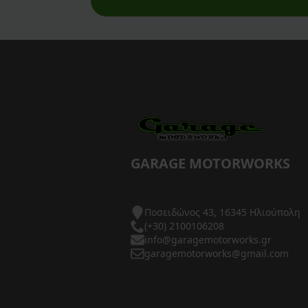
AXP Racing
Barkbusters
Barnett Clutches
Bihr
Biltwell
Bitubo
GARAGE MOTORWORKS
Blackbird
Ποσειδώνος 43, 16345 Ηλιούπολη
BMC Air Filters
(+30) 2100106208
info@garagemotorworks.gr
BMW Genuine Parts
garagemotorworks@gmail.com
Boyesen
Braking