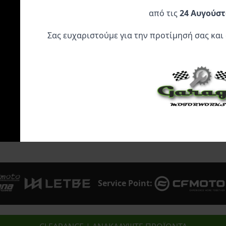
34,45
€
G ΧΡΥΣΗ
247,95
€
από τις
24 Αυγούστ
32,95
€
Σας ευχαριστούμε για την προτίμησή σας και
Προσθήκη Στο
Προσθήκη Στο
Προσθήκη 
Καλάθι
Καλάθι
Καλάθι
Service Point: