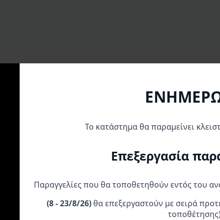
ΕΝΗΜΕΡ
Α
Το κατάστημα θα παραμείνει κλεισ
Επεξεργασία παρ
Παραγγελίες που θα τοποθετηθούν εντός του α
(
8 - 23/8/26)
θα επεξεργαστούν με σειρά προτ
AFAM
GILLES ΡΥΘΜΙΣΤΗΣ
UFO Σετ Ράουλα
ΑΛΥΣΙΔΟΓΡΑΝΑΖΑ KIT
ΑΛΥΣΙΔΑΣ TCA BMW S
Αλυσίδας HOND
τοποθέτησης
HONDA SUPRA 100 R1-
1000 RR/XR