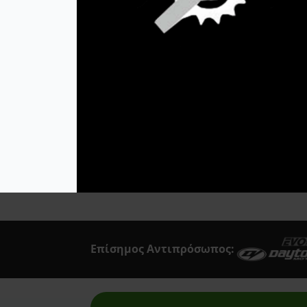
Acerbis
R1-G ΧΡΥΣΗ
29,00
€
Afam
Προσθήκη Στο
Airoh
Καλάθι
Akrapovic
All Balls Racing
Alpinestars
Answer
Art Moto
Athena
Επίσημος Αντιπρόσωπος:
Auvray