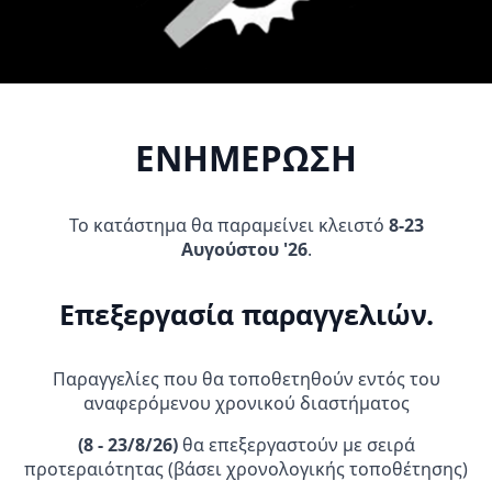
29,95
€
59,95
€
Original
Η
price
τρέχουσα
price
τρέχουσα
was:
τιμή
Προσθήκη Στο
Προσθήκη Στο
was:
τιμή
19,95 €.
είναι:
Καλάθι
Καλάθι
59,95 €.
είναι:
9,95 €.
29,95 €.
ΕΝΗΜΕΡΩΣΗ
ΠΡΟΣΦΟΡΆ!
Το κατάστημα θα παραμείνει κλειστό
8-23
Αυγούστου '26
.
Επεξεργασία παραγγελιών.
SP CONNECT Προστασία
Moose Racing Ανεπίστροφη
Οθόνης iPHONE 13 PRO/13
Βαλβίδα Τάπας ρεζερβουάρ
Παραγγελίες που θα τοποθετηθούν εντός του
ΧΡΥΣΟ/ORANGE
9,95
€
19,95
€
Original
Η
αναφερόμενου χρονικού διαστήματος
11,35
€
price
τρέχουσα
was:
τιμή
(
8 - 23/8/26)
θα επεξεργαστούν με σειρά
Προσθήκη Στο
Προσθήκη Στο
19,95 €.
είναι:
προτεραιότητας (βάσει χρονολογικής τοποθέτησης)
Καλάθι
Καλάθι
9,95 €.